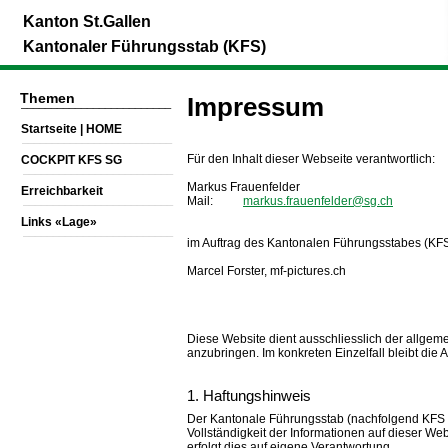
Kanton St.Gallen
Kantonaler Führungsstab (KFS)
Themen
Impressum
_________________________
Startseite | HOME
_________________________
Für den Inhalt dieser Webseite verantwortlich:
COCKPIT KFS SG
_________________________
Markus Frauenfelder
Erreichbarkeit
_________________________
Mail:
markus.frauenfelder@sg.ch
Links «Lage»
_________________________
im Auftrag des Kantonalen Führungsstabes (KFS) 
Marcel Forster, mf-pictures.ch
Diese Website dient ausschliesslich der allgem
anzubringen. Im konkreten Einzelfall bleibt d
1. Haftungshinweis
Der Kantonale Führungsstab (nachfolgend KFS gen
Vollständigkeit der Informationen auf dieser We
erfolgt dies auf eigene Verantwortung.