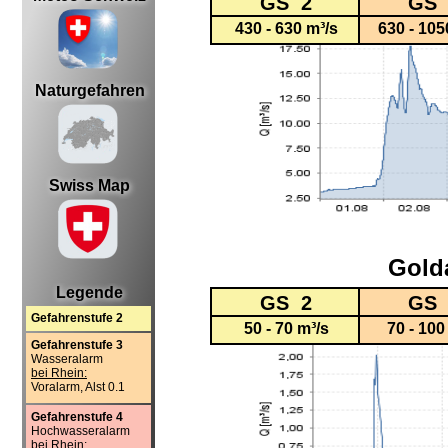
GS 2
GS 
430 - 630 m³/s
630 - 105
Naturgefahren
Swiss Map
Gold
Legende
GS 2
GS 
Gefahrenstufe 2
50 - 70 m³/s
70 - 100
Gefahrenstufe 3
Wasseralarm
bei Rhein:
Voralarm, Alst 0.1
Gefahrenstufe 4
Hochwasseralarm
bei Rhein: