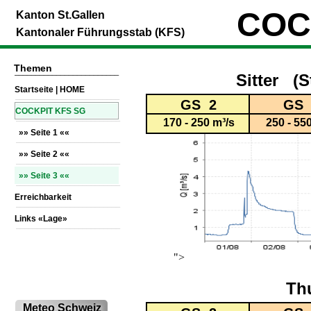
COC
Kanton St.Gallen
Kantonaler Führungsstab (KFS)
Themen
_________________________
Sitter (S
Startseite | HOME
_________________________
GS 2
GS 
COCKPIT KFS SG
_________________________
170 - 250 m³/s
250 - 55
»» Seite 1 ««
_________________________
»» Seite 2 ««
_________________________
»» Seite 3 ««
_________________________
Erreichbarkeit
_________________________
Links «Lage»
_________________________
">
Th
Meteo Schweiz